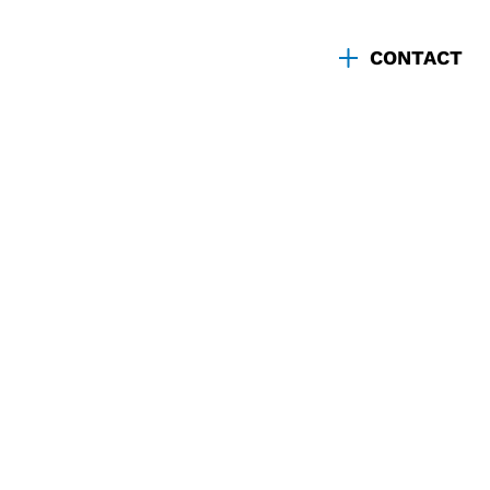
CONTACT
Une agence
Drupal senior
*